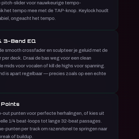
 pitch-slider voor nauwkeurige tempo-
tik het tempo mee met de TAP-knop. Keylock houdt
biel, ongeacht het tempo.
& 3-Band EQ
de smooth crossfader en sculpteer je geluid met de
r per deck. Draai de bas weg voor een clean
 mids voor vocalen of kill de highs voor spanning.
nd is apart regelbaar — precies zoals op een echte
 Points
p-out punten voor perfecte herhalingen, of kies uit
nelle 1/4 beat-loops tot lange 32-beat passages.
ue-punten per track om razendsnel te springen naar
break of buildup.