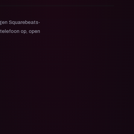
igen Squarebeats-
ptelefoon op, open