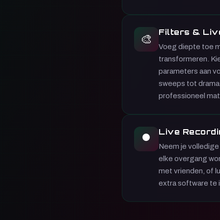
Filters & Liv
🎨
Voeg diepte toe me
transformeren. Ki
parameters aan voo
sweeps tot dramati
professioneel mate
Live Recordi
⏺
Neem je volledige m
elke overgang wor
met vrienden, of l
extra software te i