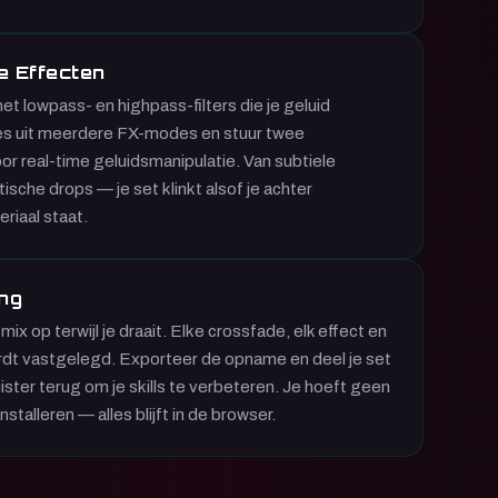
e Effecten
t lowpass- en highpass-filters die je geluid
es uit meerdere FX-modes en stuur twee
r real-time geluidsmanipulatie. Van subtiele
sche drops — je set klinkt alsof je achter
riaal staat.
ng
ix op terwijl je draait. Elke crossfade, elk effect en
dt vastgelegd. Exporteer de opname en deel je set
uister terug om je skills te verbeteren. Je hoeft geen
nstalleren — alles blijft in de browser.