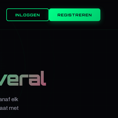
INLOGGEN
REGISTREREN
veral
anaf elk
gaat met