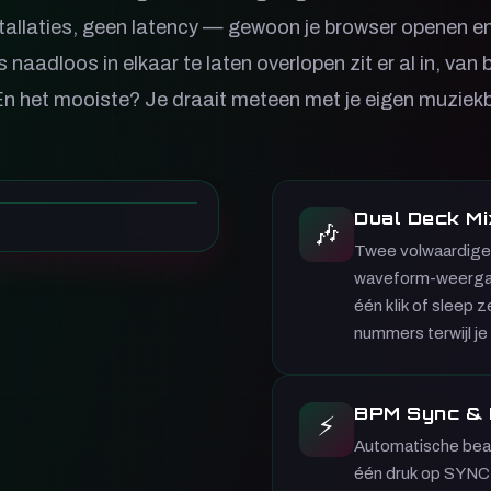
allaties, geen latency — gewoon je browser openen en 
naadloos in elkaar te laten overlopen zit er al in, van
En het mooiste? Je draait meteen met je eigen muziekb
Dual Deck Mi
🎶
Twee volwaardige 
waveform-weergave 
één klik of sleep 
nummers terwijl je
BPM Sync & P
⚡
Automatische beat
één druk op SYNC l