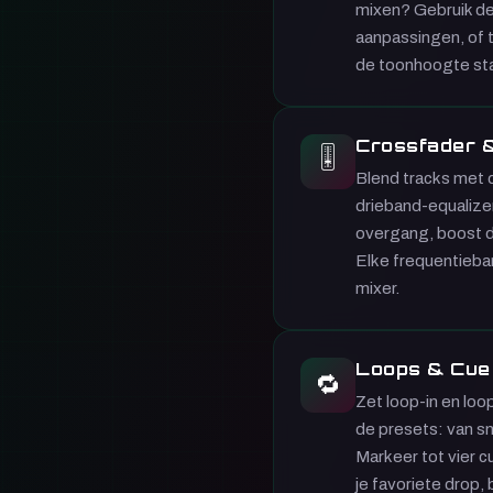
mixen? Gebruik de
aanpassingen, of 
de toonhoogte sta
Crossfader 
🎚
Blend tracks met 
drieband-equalize
overgang, boost de
Elke frequentieba
mixer.
Loops & Cue
🔁
Zet loop-in en loo
de presets: van s
Markeer tot vier c
je favoriete drop, 